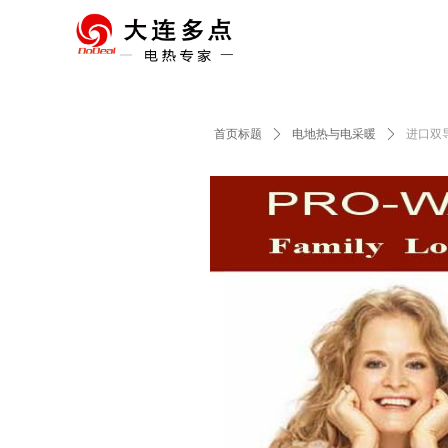
首页标题
ꄲ
电地热与电采暖
ꄲ
进口双